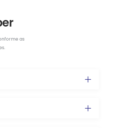
ber
conforme as
es.