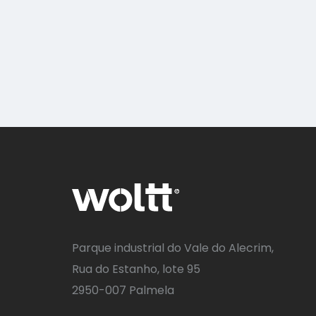
Parque industrial do Vale do Alecrim,
Rua do Estanho, lote 95
2950-007 Palmela